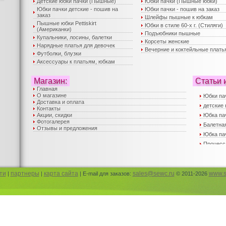
Детские юбки пачки (Пышные)
Юбки пачки (Пышные юбки)
Юбки пачки детские - пошив на
Юбки пачки - пошив на заказ
заказ
Шлейфы пышные к юбкам
Пышные юбки Pettiskirt
Юбки в стиле 60-х г. (Стиляги)
(Американки)
Подъюбники пышные
Купальники, лосины, балетки
Корсеты женские
Нарядные платья для девочек
Вечерние и коктейльные плать
Футболки, блузки
Аксессуары к платьям, юбкам
Магазин:
Статьи 
Главная
О магазине
Юбки па
Доставка и оплата
детские 
Контакты
Акции, скидки
Юбка па
Фотогалерея
Балетная
Отзывы и предложения
Юбка пач
Процесс
Вечерни
Пышные 
юбка пач
ти
партнеры
карта сайта
sales@sewc.ru
www.s
|
|
| E-mail для заказов:
© 2011-2026
Пышные 
Детские
Корсеты
Юбка па
Юбка па