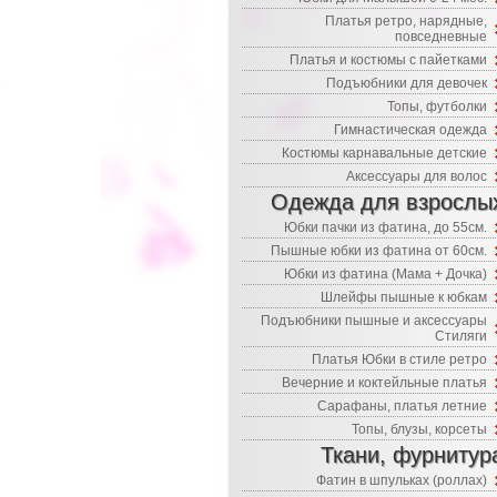
Платья ретро, нарядные,
повседневные
Платья и костюмы с пайетками
Подъюбники для девочек
Топы, футболки
Гимнастическая одежда
Костюмы карнавальные детские
Аксессуары для волос
Одежда для взрослы
Юбки пачки из фатина, до 55см.
Пышные юбки из фатина от 60см.
Юбки из фатина (Мама + Дочка)
Шлейфы пышные к юбкам
Подъюбники пышные и аксессуары
Стиляги
Платья Юбки в стиле ретро
Вечерние и коктейльные платья
Сарафаны, платья летние
Топы, блузы, корсеты
Ткани, фурнитур
Фатин в шпульках (роллах)