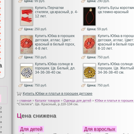
Цена:
99 руб.
Цена:
290 руб.
Купить Перчатки
Купить Бусы коротки
стиляги, цв.красный, р. 4-
цв.темно-красный
12 лет.
Цена:
250 руб.
Цена:
59 руб.
Купить Юбка в горошек
Купить Юбка в горош
детская, атлас. Цвет:
детская, атлас. Цвет:
красный в белый горох,
красный в белый гор
4-8 лет.
8-10 лет.
Цена:
750 руб.
Цена:
750 руб.
а
Купить Юбка солнце в
Купить Юбка солнце 
горошек. Цв. Белый, дл.
горошек. Цв. Желтый,
34-36-38-40 см.
34-36-38-40 см.
Цена:
750 руб.
Цена:
750 руб.
Купить Юбки и платья в горошек детские
»
главная
»
Каталог товаров
»
Одежда для детей
»
Юбки и платья в горошек
"Стиляги". Цв. Красный, р.110-134 см.
 2
ба
Цена снижена
аз
а
аз
Для детей
Для взрослых
я