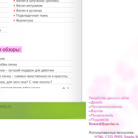
Фатин в шпульках (роллах)
Фатин метражом
Фатин в рулонах
Подкладочная ткань
Фурнитура
я
и обзоры:
чки
юбки пачки
чка – лучший подарок для девочки
 пачка – символ женственности и красоты.
ка, для чего она? С чем носить?
 изготовления юбки пачки
е платья
платья
ка для девочки
ewc.ru
юбки – хит сезона
 юбки пачки – лучший выбор для праздника
 женские
чка в повседневной жизни
чка для девичника