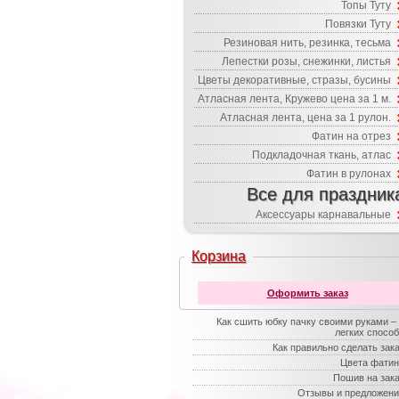
Топы Туту
Повязки Туту
Резиновая нить, резинка, тесьма
Лепестки розы, снежинки, листья
Цветы декоративные, стразы, бусины
Атласная лента, Кружево цена за 1 м.
Атласная лента, цена за 1 рулон.
Фатин на отрез
Подкладочная ткань, атлас
Фатин в рулонах
Все для праздник
Аксессуары карнавальные
Корзина
Оформить заказ
Как сшить юбку пачку своими руками –
легких спосо
Как правильно сделать зак
Цвета фатин
Пошив на зак
Отзывы и предложени