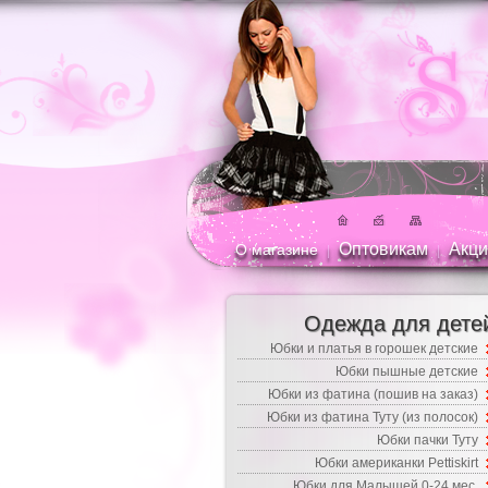
Оптовикам
Акци
О магазине
|
|
Одежда для дете
Юбки и платья в горошек детские
Юбки пышные детские
Юбки из фатина (пошив на заказ)
Юбки из фатина Туту (из полосок)
Юбки пачки Туту
Юбки американки Pettiskirt
Юбки для Малышей 0-24 мес.