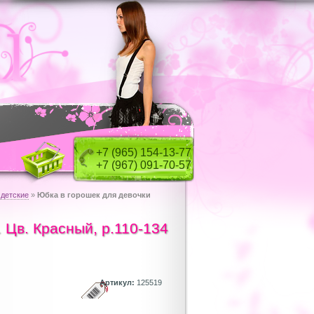
+7 (965) 154-13-77
+7 (967) 091-70-57
 детские
»
Юбка в горошек для девочки
. Цв. Красный, р.110-134
Артикул:
125519