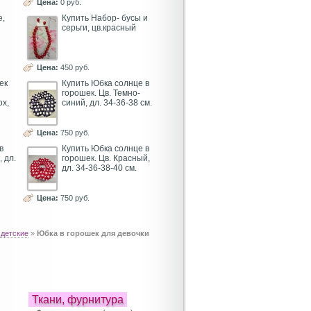
Цена:
0 руб.
е,
Купить Набор- бусы и
серьги, цв.красный
Цена:
450 руб.
ек
Купить Юбка солнце в
горошек. Цв. Темно-
ох,
синий, дл. 34-36-38 см.
Цена:
750 руб.
в
Купить Юбка солнце в
 дл.
горошек. Цв. Красный,
дл. 34-36-38-40 см.
Цена:
750 руб.
 детские
»
Юбка в горошек для девочки
Ткани, фурнитура