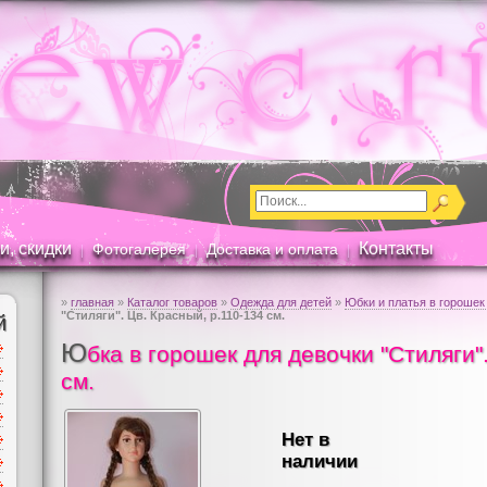
и, скидки
Контакты
Фотогалерея
Доставка и оплата
|
|
|
»
главная
»
Каталог товаров
»
Одежда для детей
»
Юбки и платья в горошек
"Стиляги". Цв. Красный, р.110-134 см.
й
Ю
бка в горошек для девочки "Стиляги"
см.
Нет в
наличии