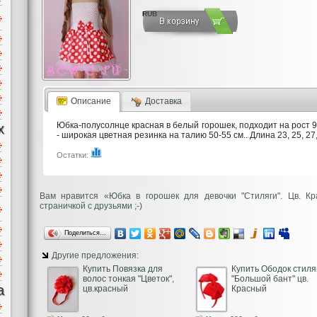
RUB
Описание
Доставка
Юбка-полусолнце красная в белый горошек, подходит на рост 9
х
- широкая цветная резинка на талию 50-55 см.. Длина 23, 25, 27,
Остатки:
Вам нравится «Юбка в горошек для девочки "Стиляги". Цв. Кр
страничкой с друзьями ;-)
Поделиться…
Другие предложения:
Купить Повязка для
Купить Ободок стиля
волос тонкая "Цветок",
"Большой бант" цв.
а
цв.красный
Красный