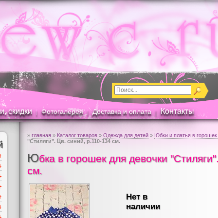
и, скидки
Контакты
Фотогалерея
Доставка и оплата
|
|
|
»
главная
»
Каталог товаров
»
Одежда для детей
»
Юбки и платья в горошек
"Стиляги". Цв. cиний, р.110-134 см.
й
Ю
бка в горошек для девочки "Стиляги"
см.
Нет в
наличии