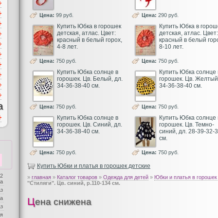
Цена:
99 руб.
Цена:
290 руб.
Купить Юбка в горошек
Купить Юбка в горош
детская, атлас. Цвет:
детская, атлас. Цвет:
красный в белый горох,
красный в белый гор
4-8 лет.
8-10 лет.
Цена:
750 руб.
Цена:
750 руб.
Купить Юбка солнце в
Купить Юбка солнце 
горошек. Цв. Белый, дл.
горошек. Цв. Желтый,
34-36-38-40 см.
34-36-38-40 см.
а
Цена:
750 руб.
Цена:
750 руб.
Купить Юбка солнце в
Купить Юбка солнце 
горошек. Цв. Синий, дл.
горошек. Цв. Темно-
34-36-38-40 см.
синий, дл. 28-39-32-
см.
Цена:
750 руб.
Цена:
750 руб.
Купить Юбки и платья в горошек детские
 2
»
главная
»
Каталог товаров
»
Одежда для детей
»
Юбки и платья в горошек
ба
"Стиляги". Цв. cиний, р.110-134 см.
аз
а
Цена снижена
аз
я