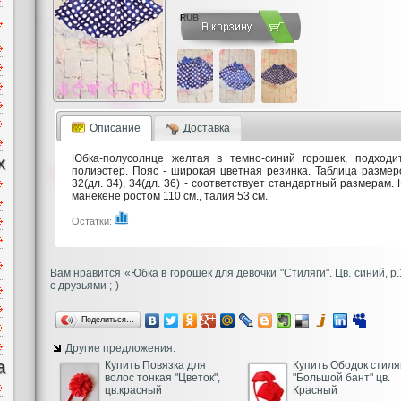
RUB
Описание
Доставка
Юбка-полусолнце желтая в темно-синий горошек, подходи
х
полиэстер. Пояс - широкая цветная резинка. Таблица размеров 
32(дл. 34), 34(дл. 36) - соответствует стандартный размера
манекене ростом 110 см., талия 53 см.
Остатки:
Вам нравится «Юбка в горошек для девочки "Стиляги". Цв. cиний, р
с друзьями ;-)
Поделиться…
Другие предложения:
а
Купить Повязка для
Купить Ободок стиля
волос тонкая "Цветок",
"Большой бант" цв.
цв.красный
Красный