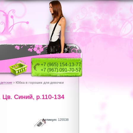
+7 (965) 154-13-77
+7 (967) 091-70-57
 детские
»
Юбка в горошек для девочки
. Цв. Cиний, р.110-134
Артикул:
125538