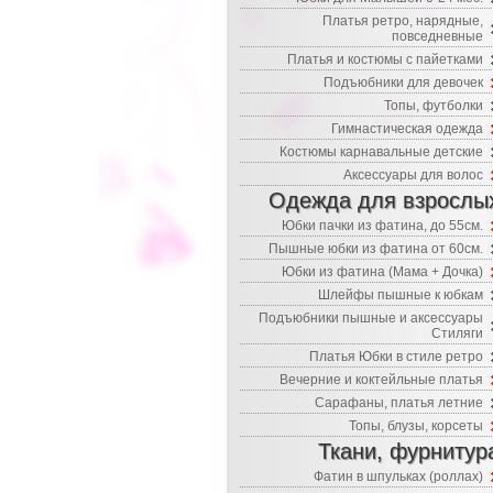
Платья ретро, нарядные,
повседневные
Платья и костюмы с пайетками
Подъюбники для девочек
Топы, футболки
Гимнастическая одежда
Костюмы карнавальные детские
Аксессуары для волос
Одежда для взрослы
Юбки пачки из фатина, до 55см.
Пышные юбки из фатина от 60см.
Юбки из фатина (Мама + Дочка)
Шлейфы пышные к юбкам
Подъюбники пышные и аксессуары
Стиляги
Платья Юбки в стиле ретро
Вечерние и коктейльные платья
Сарафаны, платья летние
Топы, блузы, корсеты
Ткани, фурнитур
Фатин в шпульках (роллах)