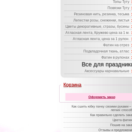
Топы Туту
Повязки Туту
Резиновая нить, резинка, тесьма
Лепестки розы, снежинки, листья
Цветы декоративные, стразы, бусины
Атласная лента, Кружево цена за 1 м.
Атласная лента, цена за 1 рулон.
Фатин на отрез
Подкладочная ткань, атлас
Фатин в рулонах
Все для праздник
Аксессуары карнавальные
Корзина
Оформить заказ
Как сшить юбку пачку своими руками –
легких спосо
Как правильно сделать зак
Цвета фатин
Пошив на зак
Отзывы и предложени