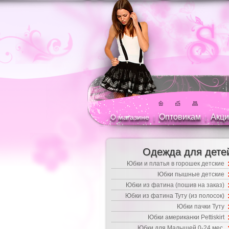
Оптовикам
Акци
О магазине
|
|
Одежда для дете
Юбки и платья в горошек детские
Юбки пышные детские
Юбки из фатина (пошив на заказ)
Юбки из фатина Туту (из полосок)
Юбки пачки Туту
Юбки американки Pettiskirt
Юбки для Малышей 0-24 мес.