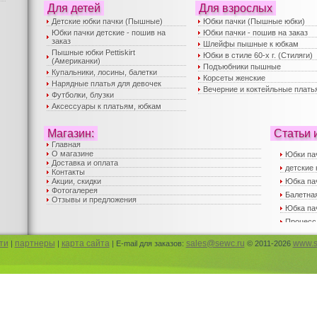
Для детей
Для взрослых
Детские юбки пачки (Пышные)
Юбки пачки (Пышные юбки)
Юбки пачки детские - пошив на
Юбки пачки - пошив на заказ
заказ
Шлейфы пышные к юбкам
Пышные юбки Pettiskirt
Юбки в стиле 60-х г. (Стиляги)
(Американки)
Подъюбники пышные
Купальники, лосины, балетки
Корсеты женские
Нарядные платья для девочек
Вечерние и коктейльные плать
Футболки, блузки
Аксессуары к платьям, юбкам
Магазин:
Статьи 
Главная
О магазине
Юбки па
Доставка и оплата
детские 
Контакты
Акции, скидки
Юбка па
Фотогалерея
Балетная
Отзывы и предложения
Юбка пач
Процесс
Вечерни
ти
партнеры
карта сайта
sales@sewc.ru
www.s
|
|
| E-mail для заказов:
© 2011-2026
Пышные 
юбка пач
Пышные 
Детские
Корсеты
Юбка па