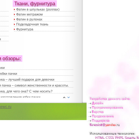
Ткани, фурнитура
Фатин в шпульках (роллах)
Фатин метражом
Фатин в рулонах
Подкладочная ткань
Фурнитура
я
и обзоры:
чки
юбки пачки
чка – лучший подарок для девочки
 пачка – символ женственности и красоты.
ка, для чего она? С чем носить?
 изготовления юбки пачки
е платья
ewc.ru
платья
ка для девочки
юбки – хит сезона
 юбки пачки – лучший выбор для праздника
 женские
чка в повседневной жизни