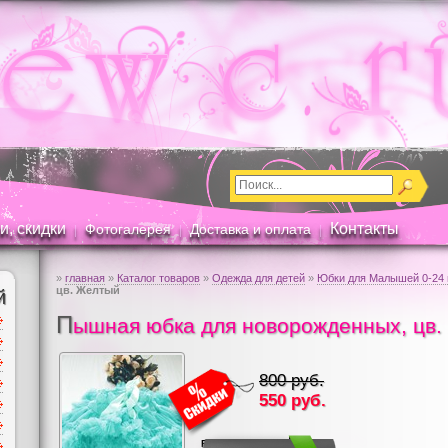
и, скидки
Контакты
Фотогалерея
Доставка и оплата
|
|
|
»
главная
»
Каталог товаров
»
Одежда для детей
»
Юбки для Малышей 0-24 
цв. Желтый
й
П
ышная юбка для новорожденных, цв.
800 руб.
550
руб.
RUB