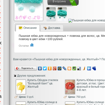
Описание
Доставка
Пышная юбка для новорожденных + повязка для волос, цв. М
повязку в цвет юбки +100 рублей.
х
Остатки:
Вам нравится «Пышная юбка для новорожденных, цв. Желтый»? Поде
Поделиться…
Другие предложения:
Купить Ободок стиляги
Купить Юбка в горош
"Большой бант" цв.
детская, атлас. Цвет:
Желтый
красный в белый гор
4-8 лет.
а
Цена:
0 руб.
Цена:
750 руб.
Купить Юбка солнце в
Купить Юбка солнце 