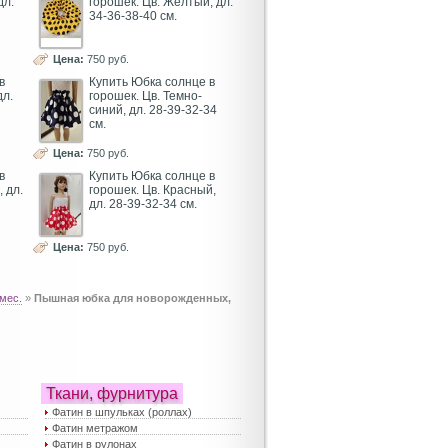
дл.
горошек. Цв. Желтый, дл.
34-36-38-40 см.
Цена:
750 руб.
в
Купить Юбка солнце в
дл.
горошек. Цв. Темно-
синий, дл. 28-39-32-34
см.
Цена:
750 руб.
в
Купить Юбка солнце в
 дл.
горошек. Цв. Красный,
дл. 28-39-32-34 см.
Цена:
750 руб.
мес.
»
Пышная юбка для новорожденных,
Ткани, фурнитура
Фатин в шпульках (роллах)
Фатин метражом
Фатин в рулонах