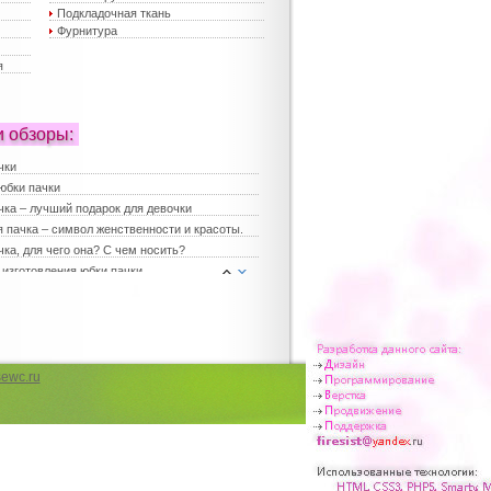
Подкладочная ткань
Фурнитура
я
и обзоры:
чки
юбки пачки
чка – лучший подарок для девочки
 пачка – символ женственности и красоты.
ка, для чего она? С чем носить?
 изготовления юбки пачки
е платья
платья
ка для девочки
юбки – хит сезона
 юбки пачки – лучший выбор для праздника
ewc.ru
 женские
чка в повседневной жизни
чка для девичника
 мода на наряды для девочек
е платья для девочек