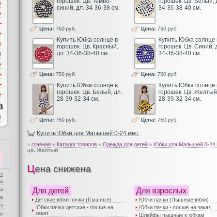
горошек. Цв. Темно-
горошек. Цв. Белый, 
синий, дл. 34-36-38 см.
34-36-38-40 см.
Цена:
750 руб.
Цена:
750 руб.
Купить Юбка солнце в
Купить Юбка солнце 
горошек. Цв. Красный,
горошек. Цв. Синий, 
дл. 34-36-38-40 см.
34-36-38-40 см.
Цена:
750 руб.
Цена:
750 руб.
Купить Юбка солнце в
Купить Юбка солнце 
горошек. Цв. Белый, дл.
горошек. Цв. Желтый,
28-39-32-34 см.
28-39-32-34 см.
а
Цена:
750 руб.
Цена:
750 руб.
Купить Юбки для Малышей 0-24 мес.
»
главная
»
Каталог товаров
»
Одежда для детей
»
Юбки для Малышей 0-24 
цв. Желтый
Цена снижена
 2
ба
аз
Для детей
Для взрослых
а
Детские юбки пачки (Пышные)
Юбки пачки (Пышные юбки)
аз
Юбки пачки детские - пошив на
Юбки пачки - пошив на заказ
заказ
я
Шлейфы пышные к юбкам