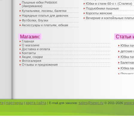
Пышные юбки Pettiskirt
Юбки в стиле 60-х г. (Стиляги)
(Американки)
Подъюбники пышные
Купальники, лосины, балетки
Корсеты женские
Нарядные платья для девочек
Вечерние и коктейльные плать
Футболки, блузки
Аксессуары к платьям, юбкам
Магазин:
Статьи 
Главная
О магазине
Юбки па
Доставка и оплата
детские 
Контакты
Акции, скидки
Юбка па
Фотогалерея
Балетная
Отзывы и предложения
Юбка пач
Процесс
Вечерни
Пышные 
юбка пач
Пышные 
Детские
ти
партнеры
карта сайта
sales@sewc.ru
www.s
|
|
| E-mail для заказов:
© 2011-2026
Корсеты
Юбка па
Юбка па
Детская
Нарядны