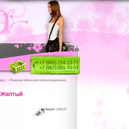
+7 (965) 154-13-77
+7 (967) 091-70-57
мес.
»
Пышная юбка для новорожденных,
 Желтый
Артикул:
140137