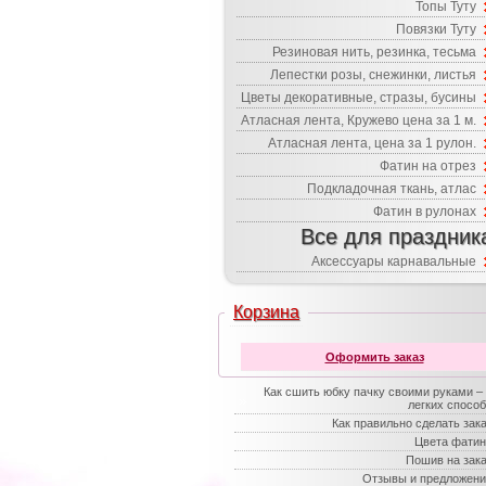
Топы Туту
Повязки Туту
Резиновая нить, резинка, тесьма
Лепестки розы, снежинки, листья
Цветы декоративные, стразы, бусины
Атласная лента, Кружево цена за 1 м.
Атласная лента, цена за 1 рулон.
Фатин на отрез
Подкладочная ткань, атлас
Фатин в рулонах
Все для праздник
Аксессуары карнавальные
Корзина
Оформить заказ
Как сшить юбку пачку своими руками –
легких спосо
Как правильно сделать зак
Цвета фатин
Пошив на зак
Отзывы и предложени