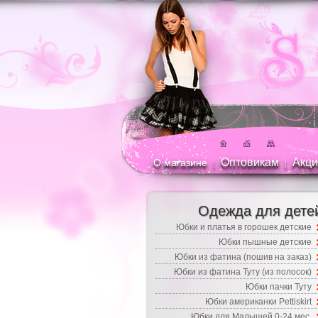
Оптовикам
Акци
О магазине
|
|
Одежда для дете
Юбки и платья в горошек детские
Юбки пышные детские
Юбки из фатина (пошив на заказ)
Юбки из фатина Туту (из полосок)
Юбки пачки Туту
Юбки американки Pettiskirt
Юбки для Малышей 0-24 мес.