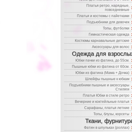
Платья ретро, нарядные,
повседневные
Платья и костюмы с пайетками
Подъюбники для девочек
Топы, футболки
Гимнастическая одежда
Костюмы карнавальные детские
Аксессуары для волос
Одежда для взрослы
Юбки пачки из фатина, до 55см.
Пышные юбки из фатина от 60см.
Юбки из фатина (Мама + Дочка)
Шлейфы пышные к юбкам
Подъюбники пышные и аксессуары
Стиляги
Платья Юбки в стиле ретро
Вечерние и коктейльные платья
Сарафаны, платья летние
Топы, блузы, корсеты
Ткани, фурнитур
Фатин в шпульках (роллах)