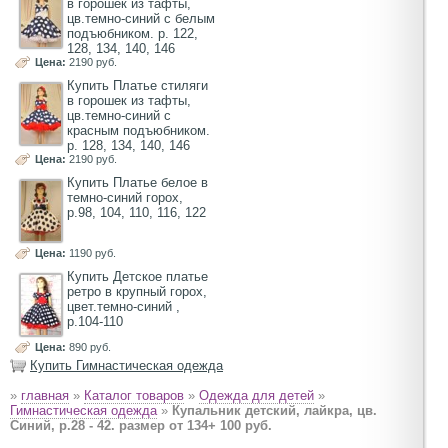
в горошек из тафты,
цв.темно-синий с белым
подъюбником. р. 122,
128, 134, 140, 146
Цена:
2190 руб.
Купить Платье стиляги
в горошек из тафты,
цв.темно-синий с
красным подъюбником.
р. 128, 134, 140, 146
Цена:
2190 руб.
Купить Платье белое в
темно-синий горох,
р.98, 104, 110, 116, 122
Цена:
1190 руб.
Купить Детское платье
ретро в крупный горох,
цвет.темно-синий ,
р.104-110
Цена:
890 руб.
Купить Гимнастическая одежда
»
главная
»
Каталог товаров
»
Одежда для детей
»
Гимнастическая одежда
»
Купальник детский, лайкра, цв.
Синий, р.28 - 42. размер от 134+ 100 руб.