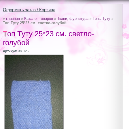
Оформить заказ / Корзина
»
главная
»
Каталог товаров
»
Ткани, фурнитура
»
Топы Туту
»
Топ Туту 25*23 см. светло-голубой
Топ Туту 25*23 см. светло-
голубой
Артикул:
380125