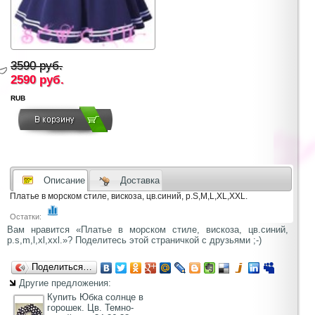
3590 руб.
2590
руб.
RUB
Описание
Доставка
Платье в морском стиле, вискоза, цв.синий, р.S,M,L,XL,XXL.
Остатки:
Вам нравится «Платье в морском стиле, вискоза, цв.синий,
р.s,m,l,xl,xxl.»? Поделитесь этой страничкой с друзьями ;-)
Поделиться…
Другие предложения:
Купить Юбка солнце в
горошек. Цв. Темно-