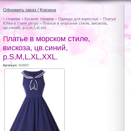
Оформить заказ / Корзина
»
главная
»
Каталог товаров
»
Одежда для взрослых
»
Платья
Юбки в стиле ретро
»
Платье в морском стиле, вискоза,
цв.синий, р.s,m,l,xl,xxl.
Платье в морском стиле,
вискоза, цв.синий,
р.S,M,L,XL,XXL.
Артикул:
410507