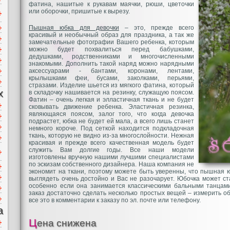
фатина, нашитые к рукавам маячки, рюши, цветочки
или оборочки, пришитые к вырезу.
Пышная юбка для девочки
– это, прежде всего
красивый и необычный образ для праздника, а так же
замечательные фотографии Вашего ребенка, которым
можно будет похвалиться перед бабушками,
дедушками, родственниками и многочисленными
знакомыми. Дополнить такой наряд можно нарядными
аксессуарами - бантами, коронами, лентами,
крылышками феи, бусами, заколками, перьями,
стразами. Изделие шьется из мягкого фатина, который
х
в складочку нашивается на резинку, служащую поясом.
Фатин – очень легкая и элластичная ткань и не будет
сковывать движение ребенка. Эластичная резинка,
являющаяся поясом, залог того, что когда девочка
подрастет, юбка не будет ей мала, а всего лишь станет
немного короче. Под сеткой находится подкладочная
ткань, которую не видно из-за многослойности. Нежная
красивая и прежде всего качественная модель будет
служить Вам долгие годы. Все наши модели
изготовлены вручную нашими лучшими специалистами
по эскизам собственного дизайнера. Наша компания не
экономит на ткани, поэтому можете быть уверенны, что пышная ю
выглядеть очень достойно и Вас не разочарует. Юбочка может с
особенно если она занимается классическими бальными танцам
заказ достаточно сделать несколько простых вещей – измерить обх
все это в комментарии к заказу по эл. почте или телефону.
а
Цена снижена