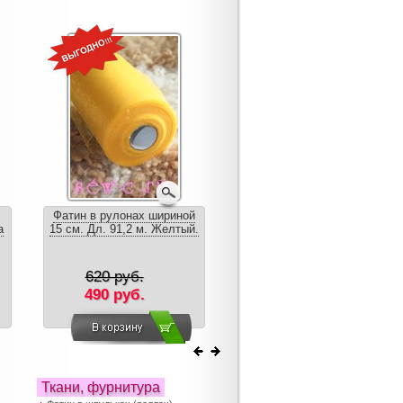
Фатин в рулонах шириной
Пышная юбка из фатина.
а
15 см. Дл. 91,2 м. Желтый.
Цвет: Винный. Длина 65-75
см.
620 руб.
2599 руб.
490 руб.
1990 руб.
Ткани, фурнитура