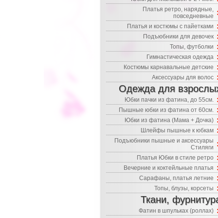
Платья ретро, нарядные,
повседневные
Платья и костюмы с пайетками
Подъюбники для девочек
Топы, футболки
Гимнастическая одежда
Костюмы карнавальные детские
Аксессуары для волос
Одежда для взрослы
Юбки пачки из фатина, до 55см.
Пышные юбки из фатина от 60см.
Юбки из фатина (Мама + Дочка)
Шлейфы пышные к юбкам
Подъюбники пышные и аксессуары
Стиляги
Платья Юбки в стиле ретро
Вечерние и коктейльные платья
Сарафаны, платья летние
Топы, блузы, корсеты
Ткани, фурнитур
Фатин в шпульках (роллах)