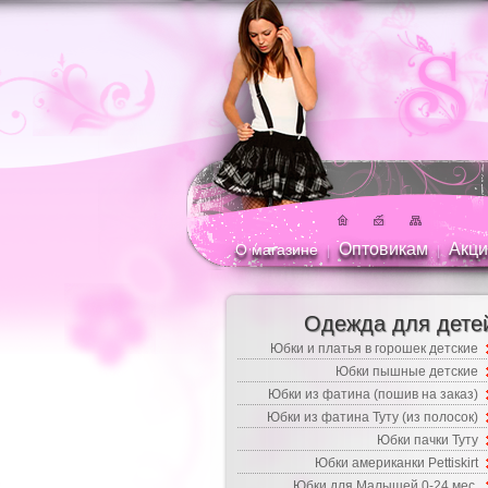
Оптовикам
Акци
О магазине
|
|
Одежда для дете
Юбки и платья в горошек детские
Юбки пышные детские
Юбки из фатина (пошив на заказ)
Юбки из фатина Туту (из полосок)
Юбки пачки Туту
Юбки американки Pettiskirt
Юбки для Малышей 0-24 мес.