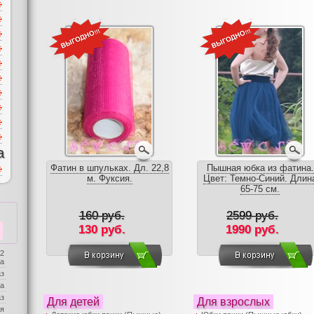
а
Фатин в шпульках. Дл. 22,8
Пышная юбка из фатина.
м. Фуксия.
Цвет: Темно-Синий. Длин
65-75 см.
160 руб.
2599 руб.
130 руб.
1990 руб.
 2
ба
аз
а
аз
Для детей
Для взрослых
я