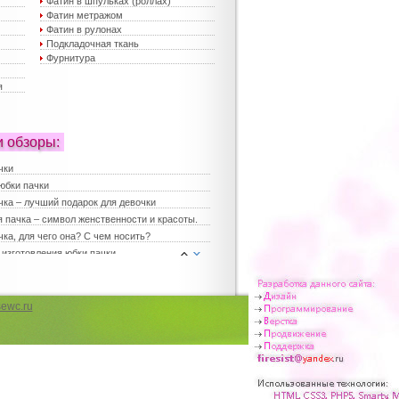
Фатин в шпульках (роллах)
Фатин метражом
Фатин в рулонах
Подкладочная ткань
Фурнитура
я
и обзоры:
чки
юбки пачки
чка – лучший подарок для девочки
 пачка – символ женственности и красоты.
ка, для чего она? С чем носить?
 изготовления юбки пачки
е платья
платья
ка для девочки
ewc.ru
юбки – хит сезона
 юбки пачки – лучший выбор для праздника
 женские
чка в повседневной жизни
чка для девичника