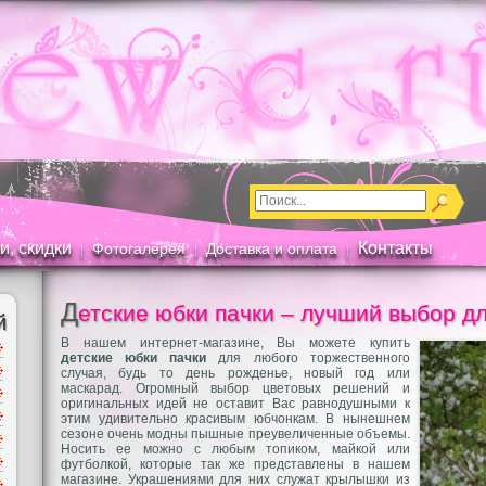
и, скидки
Контакты
Фотогалерея
Доставка и оплата
|
|
|
Д
етские юбки пачки – лучший выбор дл
й
В нашем интернет-магазине, Вы можете купить
детские юбки пачки
для любого торжественного
случая, будь то день рожденье, новый год или
маскарад. Огромный выбор цветовых решений и
оригинальных идей не оставит Вас равнодушными к
этим удивительно красивым юбчонкам. В нынешнем
сезоне очень модны пышные преувеличенные объемы.
Носить ее можно с любым топиком, майкой или
футболкой, которые так же представлены в нашем
магазине. Украшениями для них служат крылышки из