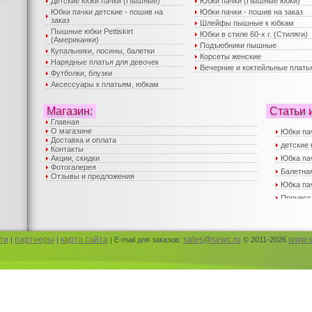
Детские юбки пачки (Пышные)
Юбки пачки (Пышные юбки)
Юбки пачки детские - пошив на
Юбки пачки - пошив на заказ
заказ
Шлейфы пышные к юбкам
Пышные юбки Pettiskirt
Юбки в стиле 60-х г. (Стиляги)
(Американки)
Подъюбники пышные
Купальники, лосины, балетки
Корсеты женские
Нарядные платья для девочек
Вечерние и коктейльные плать
Футболки, блузки
Аксессуары к платьям, юбкам
Магазин:
Статьи 
Главная
О магазине
Юбки па
Доставка и оплата
детские 
Контакты
Акции, скидки
Юбка па
Фотогалерея
Балетная
Отзывы и предложения
Юбка пач
Процесс
Вечерни
Пышные 
юбка пач
ти
партнеры
карта сайта
sales@sewc.ru
www.s
|
|
| E-mail для заказов:
© 2011-2026
Пышные 
Детские
Корсеты
Юбка па
Юбка па