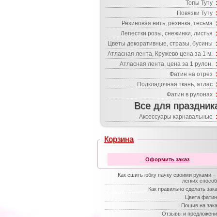
Топы Туту
Повязки Туту
Резиновая нить, резинка, тесьма
Лепестки розы, снежинки, листья
Цветы декоративные, стразы, бусины
Атласная лента, Кружево цена за 1 м.
Атласная лента, цена за 1 рулон.
Фатин на отрез
Подкладочная ткань, атлас
Фатин в рулонах
Все для праздник
Аксессуары карнавальные
Корзина
Оформить заказ
Как сшить юбку пачку своими руками –
легких спосо
Как правильно сделать зак
Цвета фатин
Пошив на зак
Отзывы и предложени