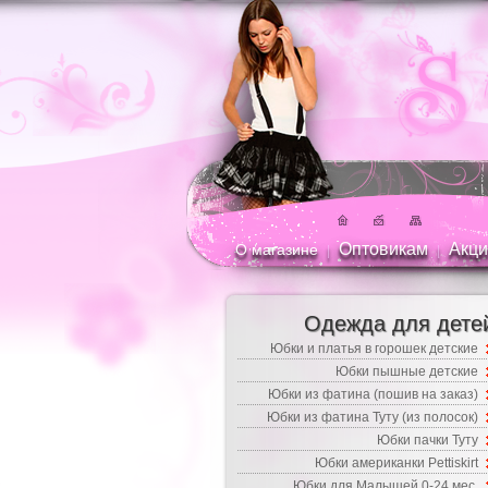
Оптовикам
Акци
О магазине
|
|
Одежда для дете
Юбки и платья в горошек детские
Юбки пышные детские
Юбки из фатина (пошив на заказ)
Юбки из фатина Туту (из полосок)
Юбки пачки Туту
Юбки американки Pettiskirt
Юбки для Малышей 0-24 мес.