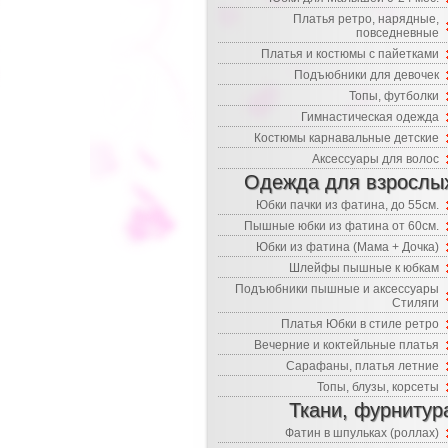
Платья ретро, нарядные,
повседневные
Платья и костюмы с пайетками
Подъюбники для девочек
Топы, футболки
Гимнастическая одежда
Костюмы карнавальные детские
Аксессуары для волос
Одежда для взрослы
Юбки пачки из фатина, до 55см.
Пышные юбки из фатина от 60см.
Юбки из фатина (Мама + Дочка)
Шлейфы пышные к юбкам
Подъюбники пышные и аксессуары
Стиляги
Платья Юбки в стиле ретро
Вечерние и коктейльные платья
Сарафаны, платья летние
Топы, блузы, корсеты
Ткани, фурнитур
Фатин в шпульках (роллах)