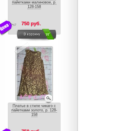
пайетками малиновое, р.
128-158
750 руб.
Платье в стиле чикаго с
пайетками золото, р. 128-
158