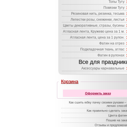
Топы Туту
Повязки Туту
Резиновая нить, резинка, тесьма
Лепестки розы, снежинки, листья
Цветы декоративные, стразы, бусины
Атласная лента, Кружево цена за 1 м.
Атласная лента, цена за 1 рулон.
Фатин на отрез
Подкладочная ткань, атлас
Фатин в рулонах
Все для праздник
Аксессуары карнавальные
Корзина
Оформить заказ
Как сшить юбку пачку своими руками –
легких спосо
Как правильно сделать зак
Цвета фатин
Пошив на зак
Отзывы и предложени