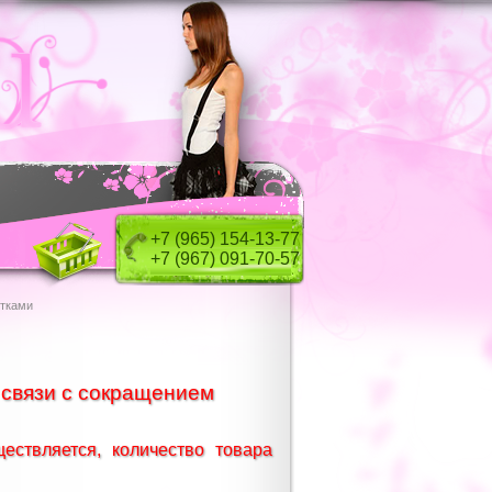
+7 (965) 154-13-77
+7 (967) 091-70-57
етками
ствляется, количество товара