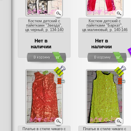
Костюм детский с
Костюм детский с
пайетками "Звезда",
пайетками "Бархат",
цв.черный, р. 134-140
цв.малиновый, р. 140-146
Нет в
Нет в
наличии
наличии
Платье в стиле чикаго с
Платье в стиле чикаго с