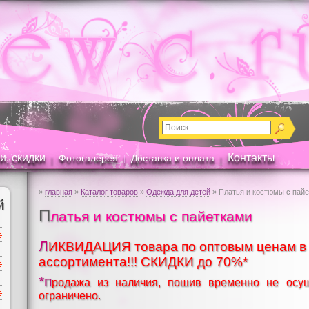
и, скидки
Контакты
Фотогалерея
Доставка и оплата
|
|
|
»
главная
»
Каталог товаров
»
Одежда для детей
» Платья и костюмы с пай
й
П
латья и костюмы с пайетками
ЛИКВИДАЦИЯ товара по оптовым ценам в связи с сокращением
ассортимента!!! СКИДКИ до 70%*
*п
родажа из наличия, пошив временно не осуще
ограничено.