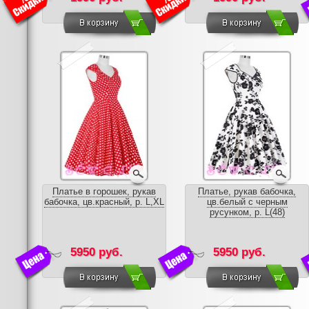
Платье в горошек, рукав
Платье, рукав бабочка,
бабочка, цв.красный, р. L,XL
цв.белый с черным
русунком, р. L(48)
5950 руб.
5950 руб.