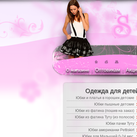
Оптовикам
Акци
О магазине
|
|
Одежда для дете
Юбки и платья в горошек детские
Юбки пышные детские
Юбки из фатина (пошив на заказ)
Юбки из фатина Туту (из полосок)
Юбки пачки Туту
Юбки американки Pettiskirt
Юбки для Малышей 0-24 мес.