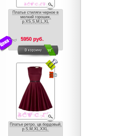
Платье стиляги черное в
мелкий горошек,
р.XS,S,M,L,XL
5950 руб.
Платье ретро, цв.бордовый,
р.S,M,XL,XXL.