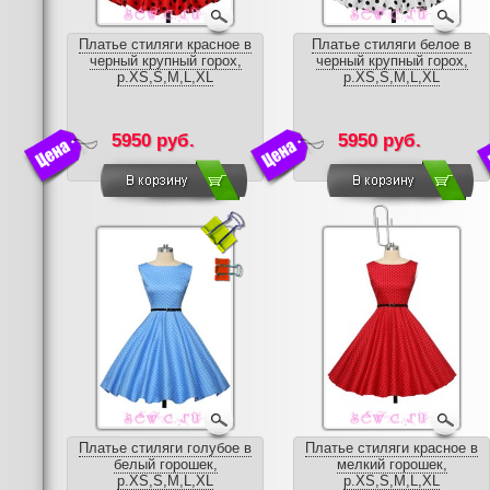
Платье стиляги красное в
Платье стиляги белое в
черный крупный горох,
черный крупный горох,
р.XS,S,M,L,XL
р.XS,S,M,L,XL
5950 руб.
5950 руб.
Платье стиляги голубое в
Платье стиляги красное в
белый горошек,
мелкий горошек,
р.XS,S,M,L,XL
р.XS,S,M,L,XL