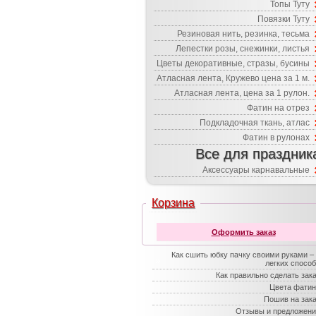
Топы Туту
Повязки Туту
Резиновая нить, резинка, тесьма
Лепестки розы, снежинки, листья
Цветы декоративные, стразы, бусины
Атласная лента, Кружево цена за 1 м.
Атласная лента, цена за 1 рулон.
Фатин на отрез
Подкладочная ткань, атлас
Фатин в рулонах
Все для праздник
Аксессуары карнавальные
Корзина
Оформить заказ
Как сшить юбку пачку своими руками –
легких спосо
Как правильно сделать зак
Цвета фатин
Пошив на зак
Отзывы и предложени