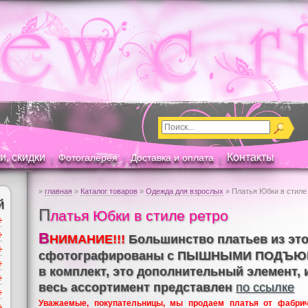
и, скидки
Контакты
Фотогалерея
Доставка и оплата
|
|
|
»
главная
»
Каталог товаров
»
Одежда для взрослых
» Платья Юбки в стиле
й
П
латья Юбки в стиле ретро
В
НИМАНИЕ!!!
Большинство платьев из это
сфотографированы с ПЫШНЫМИ ПОДЪЮБ
в комплект, это дополнительный элемент, 
весь ассортимент представлен
по ссылке
Уважаемые, покупательницы, мы продаем платья от фабрич