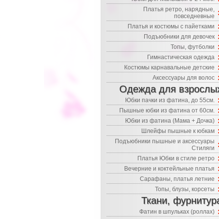
Платья ретро, нарядные,
повседневные
Платья и костюмы с пайетками
Подъюбники для девочек
Топы, футболки
Гимнастическая одежда
Костюмы карнавальные детские
Аксессуары для волос
Одежда для взрослы
Юбки пачки из фатина, до 55см.
Пышные юбки из фатина от 60см.
Юбки из фатина (Мама + Дочка)
Шлейфы пышные к юбкам
Подъюбники пышные и аксессуары
Стиляги
Платья Юбки в стиле ретро
Вечерние и коктейльные платья
Сарафаны, платья летние
Топы, блузы, корсеты
Ткани, фурнитур
Фатин в шпульках (роллах)