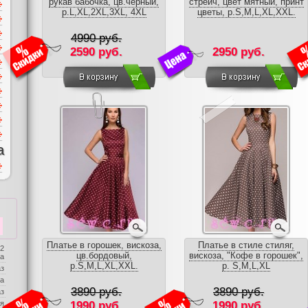
рукав бабочка, цв.черный,
стрейч, цвет мятный, принт
р.L,XL,2XL,3XL, 4XL
цветы, р.S,M,L,XL,XXL.
4990 руб.
2590 руб.
2950 руб.
а
Платье в горошек, вискоза,
Платье в стиле стиляг,
 2
цв.бордовый,
вискоза, "Кофе в горошек",
ба
р.S,M,L,XL,XXL.
р. S,M,L,XL
аз
а
3890 руб.
3890 руб.
аз
я
1990 руб.
1990 руб.