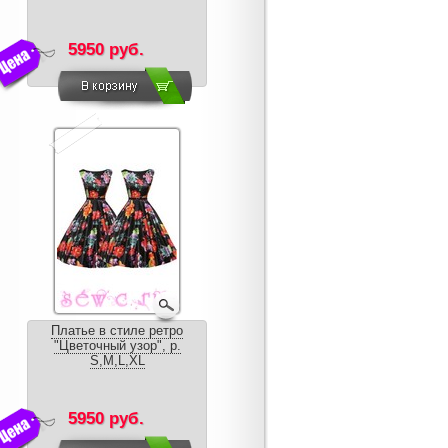
5950 руб.
Платье в стиле ретро
"Цветочный узор", р.
S,M,L,XL
5950 руб.