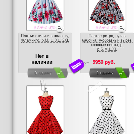
Платье стиляги в полоску,
Платье ретро, рукав
Фламинго, р.M, L, XL, 2XL
бабочка, V-образный вырез,
красные цветы, р.
р.S,M,L,XL
Нет в
наличии
5950 руб.