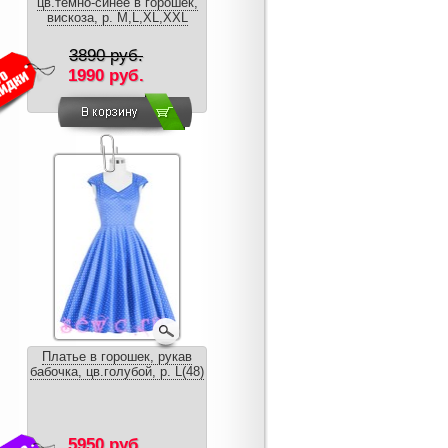
цв.темно-синее в горошек,
вискоза, р. M,L,XL,XXL
3890 руб.
1990 руб.
Платье в горошек, рукав
бабочка, цв.голубой, р. L(48)
5950 руб.