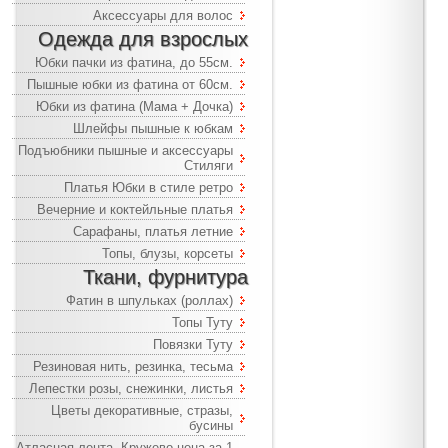
Аксессуары для волос
Одежда для взрослых
Юбки пачки из фатина, до 55см.
Пышные юбки из фатина от 60см.
Юбки из фатина (Мама + Дочка)
Шлейфы пышные к юбкам
Подъюбники пышные и аксессуары
Стиляги
Платья Юбки в стиле ретро
Вечерние и коктейльные платья
Сарафаны, платья летние
Топы, блузы, корсеты
Ткани, фурнитура
Фатин в шпульках (роллах)
Топы Туту
Повязки Туту
Резиновая нить, резинка, тесьма
Лепестки розы, снежинки, листья
Цветы декоративные, стразы,
бусины
Атласная лента, Кружево цена за 1