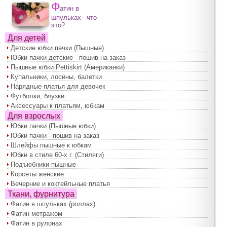
Ф
атин в
шпульках– что
это?
Для детей
Детские юбки пачки (Пышные)
Юбки пачки детские - пошив на заказ
Пышные юбки Pettiskirt (Американки)
Купальники, лосины, балетки
Нарядные платья для девочек
Футболки, блузки
Аксессуары к платьям, юбкам
Для взрослых
Юбки пачки (Пышные юбки)
Юбки пачки - пошив на заказ
Шлейфы пышные к юбкам
Юбки в стиле 60-х г. (Стиляги)
Подъюбники пышные
Корсеты женские
Вечерние и коктейльные платья
Ткани, фурнитура
Фатин в шпульках (роллах)
Фатин метражом
Фатин в рулонах