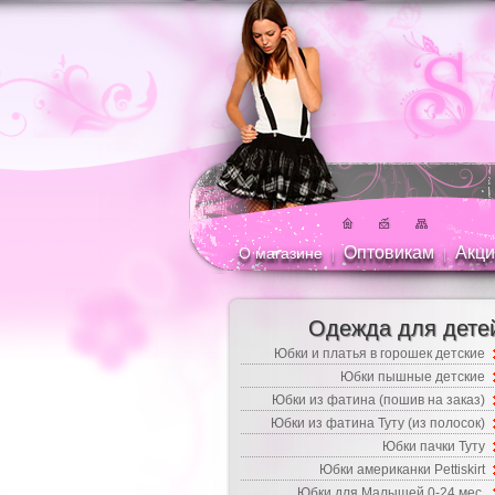
Оптовикам
Акци
О магазине
|
|
Одежда для дете
Юбки и платья в горошек детские
Юбки пышные детские
Юбки из фатина (пошив на заказ)
Юбки из фатина Туту (из полосок)
Юбки пачки Туту
Юбки американки Pettiskirt
Юбки для Малышей 0-24 мес.