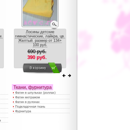
Лосины детские
Юбка из фатина для
м.
гимнастические, лайкра, цв.
девочки "Звездное небо",
Желтый. размер от 134+
дл.35,45, 55 см.
100 руб.
690 руб.
1250 руб.
390 руб.
850 руб.
Ткани, фурнитура
Фатин в шпульках (роллах)
Фатин метражом
Фатин в рулонах
Подкладочная ткань
Фурнитура
я