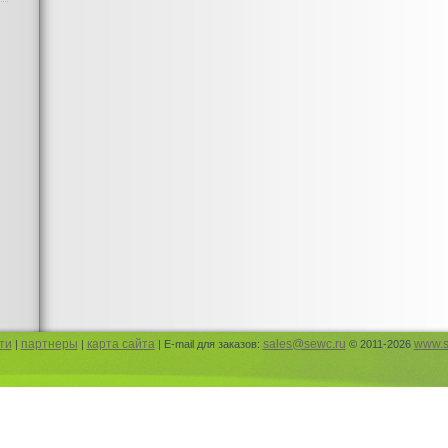
Юбки и п
Детская
Пышные 
Пышный 
Гимнаст
Одежда д
Пышные 
Юбка ту
Фатин в
Гимнаст
Одежда 
Модные 
юбки mu
стилей
Юбки из
Платья н
Модные 
Коктейл
Вечерние
ти
партнеры
карта сайта
sales@sewc.ru
www.s
|
|
| E-mail для заказов:
© 2011-2026
Платья 
Модные 
Вечерни
Юбка из
Детские