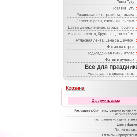
Топы Туту
Повязки Туту
Резиновая нить, резинка, тесьма
Лепестки розы, снежинки, листья
Цветы декоративные, стразы, бусины
Атласная лента, Кружево цена за 1 м.
Атласная лента, цена за 1 рулон.
Фатин на отрез
Подкладочная ткань, атлас
Фатин в рулонах
Все для праздник
Аксессуары карнавальные
Корзина
Оформить заказ
Как сшить юбку пачку своими руками –
легких спосо
Как правильно сделать зак
Цвета фатин
Пошив на зак
Отзывы и предложени