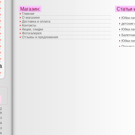
Магазин:
Статьи 
Главная
О магазине
Юбки па
Доставка и оплата
детские 
Контакты
Акции, скидки
Юбка па
Фотогалерея
Балетная
Отзывы и предложения
Юбка пач
Процесс
Вечерни
Пышные 
юбка пач
а
Пышные 
Детские
Корсеты
Юбка па
Юбка па
Детская
Нарядны
 2
Детские
ба
Детская
аз
Интернет
а
Детские
аз
Интерне
я