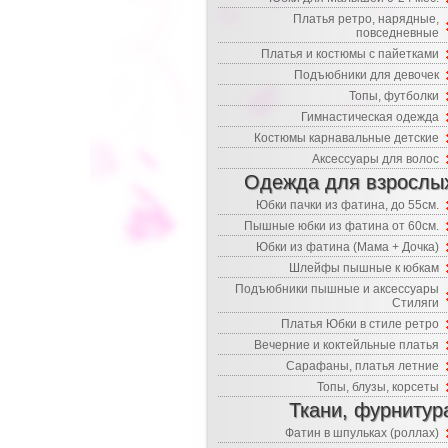
Платья ретро, нарядные,
повседневные
Платья и костюмы с пайетками
Подъюбники для девочек
Топы, футболки
Гимнастическая одежда
Костюмы карнавальные детские
Аксессуары для волос
Одежда для взрослы
Юбки пачки из фатина, до 55см.
Пышные юбки из фатина от 60см.
Юбки из фатина (Мама + Дочка)
Шлейфы пышные к юбкам
Подъюбники пышные и аксессуары
Стиляги
Платья Юбки в стиле ретро
Вечерние и коктейльные платья
Сарафаны, платья летние
Топы, блузы, корсеты
Ткани, фурнитур
Фатин в шпульках (роллах)