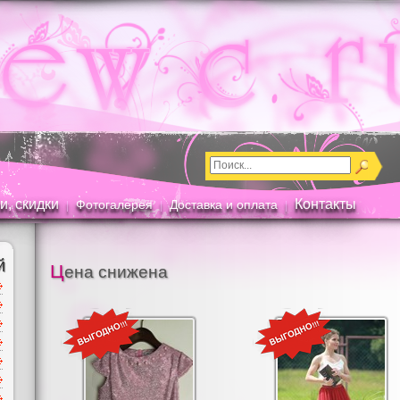
и, скидки
Контакты
Фотогалерея
Доставка и оплата
|
|
|
й
Цена снижена