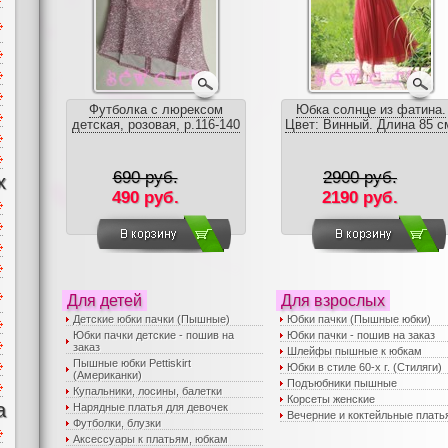
Футболка с люрексом
Юбка солнце из фатина.
детская, розовая, р.116-140
Цвет: Винный. Длина 85 с
690 руб.
2900 руб.
х
490 руб.
2190 руб.
Для детей
Для взрослых
Детские юбки пачки (Пышные)
Юбки пачки (Пышные юбки)
Юбки пачки детские - пошив на
Юбки пачки - пошив на заказ
заказ
Шлейфы пышные к юбкам
Пышные юбки Pettiskirt
Юбки в стиле 60-х г. (Стиляги)
(Американки)
Подъюбники пышные
Купальники, лосины, балетки
Корсеты женские
а
Нарядные платья для девочек
Вечерние и коктейльные плать
Футболки, блузки
Аксессуары к платьям, юбкам