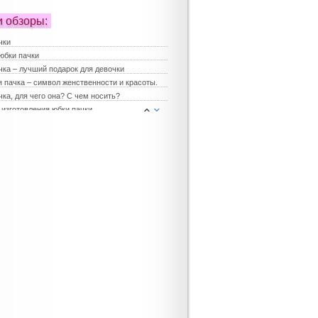
и обзоры:
чки
юбки пачки
чка – лучший подарок для девочки
 пачка – символ женственности и красоты.
ка, для чего она? С чем носить?
 изготовления юбки пачки
е платья
платья
ка для девочки
юбки – хит сезона
 юбки пачки – лучший выбор для праздника
 женские
чка в повседневной жизни
чка для девичника
 мода на наряды для девочек
е платья для девочек
 нарядные платья
 нарядная одежда для девочек
 магазин платьев для девочек
 нарядные платья для девочек
т-магазин праздничных платьев для девочек