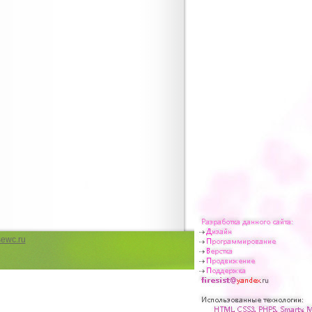
латья в стиле стиляг 60-х годов
 одежда для танцев
подъюбники из фатина, сетки
подъюбник для платья в стиле стиляг
ические купальники для девочек
ля гимнастики и танцев для девочки
платья в стиле стиляг
ту из фатина в шпульках
 шпульках (роллах)
ическая одежда для выступлений
для бальных танцев
юбки весна 2013. Макси, пышные и модные
st have весны 2013 юбки. Юбки различных
 сетки
а свадьбу для девочек
платья для девочек
ьные платья
 платья в греческом стиле
ewc.ru
вечерние с рукавом
вечерние платья
е платья на выпускной
 фатина мастер класс
 бальные платья для девочек