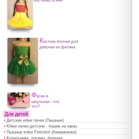
костюма осени
К
остюм ёлочки для
девочки из фатина
Ф
атин в
шпульках– что
это?
Для детей
Детские юбки пачки (Пышные)
Юбки пачки детские - пошив на заказ
Пышные юбки Pettiskirt (Американки)
Купальники, лосины, балетки