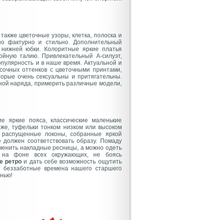
также цветочные узоры, клетка, полоска и
но фактурно и стильно. Дополнительный
 нижней юбки. Колоритные яркие платья
йную талию. Привлекательный А-силуэт,
опулярность и в наше время. Актуальной и
сочных оттенков с цветочными принтами,
торые очень сексуальны и притягательны.
ной наряда, примерить различные модели,
ие яркие пояса, классические маленькие
 же, туфельки тонком низком или высоком
, распущенные локоны, собранные яркой
е должен соответствовать образу. Помаду
именить накладные ресницы, а можно одеть
я на фоне всех окружающих, не боясь
е ретро
и дать себе возможность ощутить
и беззаботные времена нашего старшего
нью!