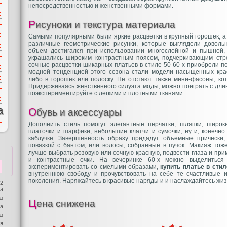
непосредственностью и женственными формами.
Рисуноки и текстура материала
Самыми популярными были яркие расцветки в крупный горошек, а 
различные геометрические рисунки, которые выглядели доволь
объем достигался при использовании многослойной и пышной,
украшались широким контрастным поясом, подчеркивающим стро
сочные расцветки шикарных платьев в стиле 50-60-х приобрели п
модной тенденцией этого сезона стали модели насыщенных кра
либо в горошек или полоску. Не отстают также мини-фасоны, ко
Придерживаясь женственного силуэта моды, можно поиграть с дли
поэкспериментируйте с легкими и плотными тканями.
а
Обувь и аксессуары
Дополнить стиль помогут элегантные перчатки, шляпки, широк
платочки и шарфики, небольшие клатчи и сумочки, ну и, конечно
каблучке. Завершенность образу придадут объемные прически
повязкой с бантом, или волосы, собранные в пучок. Макияж тож
лучше выбрать розовую или сочную красную, подвести глаза и пр
и контрастные очки. На вечеринке 60-х можно выделитьс
экспериментировать со смелыми образами,
купить платье в стил
внутреннюю свободу и прочувствовать на себе те счастливые 
поколения. Наряжайтесь в красивые наряды и и наслаждайтесь жиз
 2
ба
аз
Цена снижена
а
аз
я