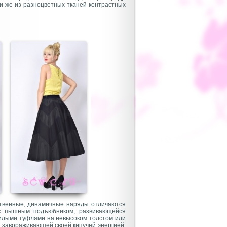
или же из разноцветных тканей контрастных
твенные, динамичные наряды отличаются
 с пышным подъюбником, развивающейся
илыми туфлями на невысоком толстом или
, завораживающей своей кипучей энергией.