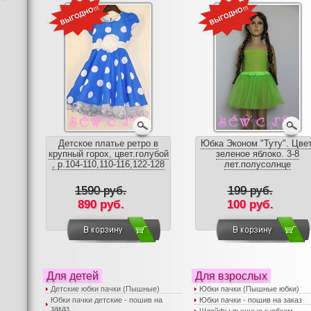
Детское платье ретро в
Юбка Эконом "Туту". Цвет
крупный горох, цвет.голубой
зеленое яблоко. 3-8
, р.104-110,110-116,122-128
лет.полусолнце
1590 руб.
199 руб.
890 руб.
100 руб.
Для детей
Для взрослых
Детские юбки пачки (Пышные)
Юбки пачки (Пышные юбки)
Юбки пачки детские - пошив на
Юбки пачки - пошив на заказ
заказ