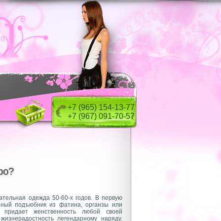
+7 (965) 154-13-77
+7 (967) 091-70-57
тро?
ательная одежда 50-60-х годов. В первую
йный подъюбник из фатина, органзы или
а придает женственность любой своей
жизнерадостность легендарному наряду.