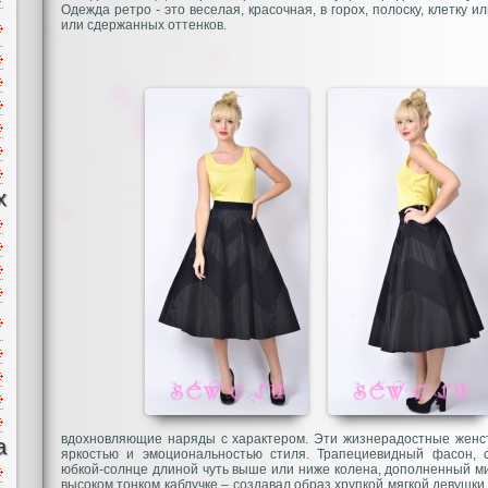
Одежда ретро - это веселая, красочная, в горох, полоску, клетку 
или сдержанных оттенков.
х
вдохновляющие наряды с характером. Эти жизнерадостные женс
а
яркостью и эмоциональностью стиля. Трапециевидный фасон,
юбкой-солнце длиной чуть выше или ниже колена, дополненный м
высоком тонком каблучке – создавал образ хрупкой мягкой девушки