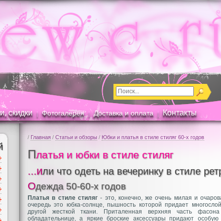
и, скидки
Контакты
Фотогалерея
Доставка и оплата
|
|
|
/
Главная
/
Статьи и обзоры
/
Юбки и платья в стиле стиляг 60-х годов
й
П
латья и юбки в стиле стиляг
...или что одеть на вечеринку в стиле ре
Одежда 50-60-х годов
Платья в стиле стиляг
- это, конечно, же очень милая и очаров
очередь это юбка-солнце, пышность которой придает многосло
другой жесткой ткани. Приталенная верхняя часть фасон
обладательнице, а яркие броские аксессуары придают особую 