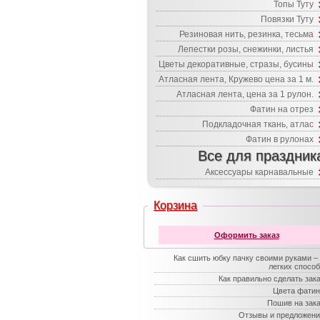
Топы Туту
Повязки Туту
Резиновая нить, резинка, тесьма
Лепестки розы, снежинки, листья
Цветы декоративные, стразы, бусины
Атласная лента, Кружево цена за 1 м.
Атласная лента, цена за 1 рулон.
Фатин на отрез
Подкладочная ткань, атлас
Фатин в рулонах
Все для праздник
Аксессуары карнавальные
Корзина
Оформить заказ
Как сшить юбку пачку своими руками –
легких спосо
Как правильно сделать зак
Цвета фатин
Пошив на зак
Отзывы и предложени