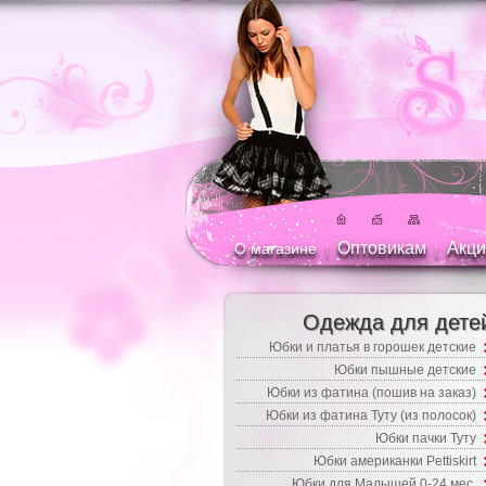
Оптовикам
Акци
О магазине
|
|
Одежда для дете
Юбки и платья в горошек детские
Юбки пышные детские
Юбки из фатина (пошив на заказ)
Юбки из фатина Туту (из полосок)
Юбки пачки Туту
Юбки американки Pettiskirt
Юбки для Малышей 0-24 мес.