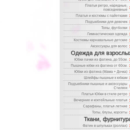
Платья ретро, нарядные,
повседневные
Платья и костюмы с пайетками
Подъюбники для девочек
Топы, футболки
Гимнастическая одежда
Костюмы карнавальные детские
Аксессуары для волос
Одежда для взрослы
Юбки пачки из фатина, до 55см.
Пышные юбки из фатина от 60см.
Юбки из фатина (Мама + Дочка)
Шлейфы пышные к юбкам
Подъюбники пышные и аксессуары
Стиляги
Платья Юбки в стиле ретро
Вечерние и коктейльные платья
Сарафаны, платья летние
Топы, блузы, корсеты
Ткани, фурнитур
Фатин в шпульках (роллах)