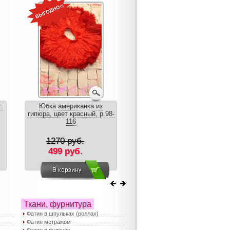
:
Юбка американка из
Пышная юбка для
гипюра, цвет красный, р.98-
новорожденных, цв.
116
Красный
1270 руб.
800 руб.
499 руб.
550 руб.
Ткани, фурнитура
Фатин в шпульках (роллах)
Фатин метражом