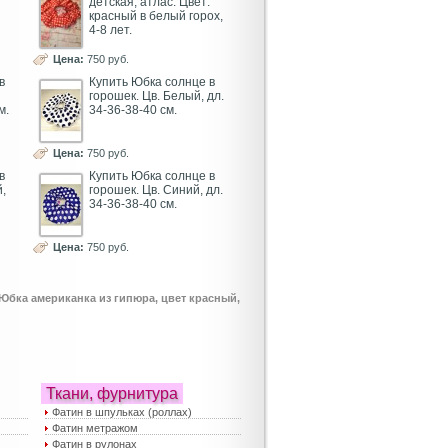
детская, атлас. Цвет:
красный в белый горох,
4-8 лет.
Цена:
750 руб.
в
Купить Юбка солнце в
горошек. Цв. Белый, дл.
м.
34-36-38-40 см.
Цена:
750 руб.
в
Купить Юбка солнце в
,
горошек. Цв. Синий, дл.
34-36-38-40 см.
Цена:
750 руб.
Юбка американка из гипюра, цвет красный,
Ткани, фурнитура
Фатин в шпульках (роллах)
Фатин метражом
Фатин в рулонах