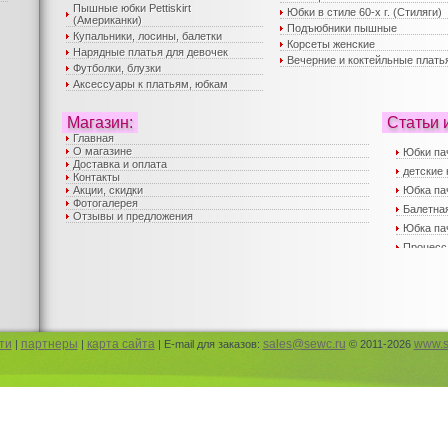
Пышные юбки Pettiskirt
Юбки в стиле 60-х г. (Стиляги)
(Американки)
Подъюбники пышные
Купальники, лосины, балетки
Корсеты женские
Нарядные платья для девочек
Вечерние и коктейльные плать
Футболки, блузки
Аксессуары к платьям, юбкам
Магазин:
Статьи 
Главная
О магазине
Юбки па
Доставка и оплата
детские 
Контакты
Акции, скидки
Юбка па
Фотогалерея
Балетная
Отзывы и предложения
Юбка пач
Процесс
Вечерни
Пышные 
юбка пач
Пышные 
Детские
ти
партнеры
карта сайта
sales@sewc.ru
www.s
|
|
| E-mail для заказов:
© 2011-2026
Корсеты
Юбка па
Юбка па
Детская
Нарядны