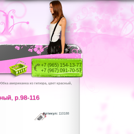
+7 (965) 154-13-77
+7 (967) 091-70-57
Юбка американка из гипюра, цвет красный,
ный, р.98-116
Артикул:
110188