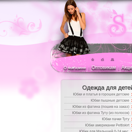
Оптовикам
Акци
О магазине
|
|
Одежда для дете
Юбки и платья в горошек детские
Юбки пышные детские
Юбки из фатина (пошив на заказ)
Юбки из фатина Туту (из полосок)
Юбки пачки Туту
Юбки американки Pettiskirt
Юбки для Малышей 0-24 мес.