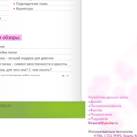
Подкладочная ткань
Фурнитура
я
и обзоры:
чки
юбки пачки
чка – лучший подарок для девочки
 пачка – символ женственности и красоты.
ка, для чего она? С чем носить?
 изготовления юбки пачки
е платья
платья
ка для девочки
юбки – хит сезона
 юбки пачки – лучший выбор для праздника
ewc.ru
 женские
чка в повседневной жизни
чка для девичника
 мода на наряды для девочек
е платья для девочек