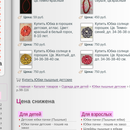
цв.темно-красный
серьги, цв.красный
Цена:
59 руб.
Цена:
450 руб.
Купить Юбка в горошек
Купить Юбка солнце 
детская, атлас. Цвет:
горошек. Цв. Темно-
красный в белый горох,
синий, дл. 34-36-38 с
8-10 лет.
Цена:
750 руб.
Цена:
750 руб.
Купить Юбка солнце в
Купить Юбка солнце 
горошек. Цв. Желтый, дл.
горошек. Цв. Красный
34-36-38-40 см.
дл. 34-36-38-40 см.
а
Цена:
750 руб.
Цена:
750 руб.
Купить Юбки пышные детские
»
главная
»
Каталог товаров
»
Одежда для детей
»
Юбки пышные детские
»
р.98-116
Цена снижена
 2
ба
аз
Для детей
Для взрослых
а
Детские юбки пачки (Пышные)
Юбки пачки (Пышные юбки)
аз
Юбки пачки детские - пошив на
Юбки пачки - пошив на заказ
заказ
я
Шлейфы пышные к юбкам