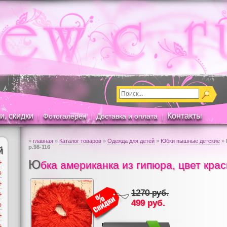
и, скидки
Контакты
Фотогалерея
Доставка и оплата
|
|
|
»
главная
»
Каталог товаров
»
Одежда для детей
»
Юбки пышные детские
»
р.98-116
й
Ю
бка американка из гипюра, цвет крас
1270 руб.
499
руб.
RUB