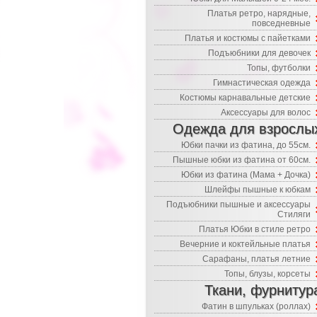
Платья ретро, нарядные,
повседневные
Платья и костюмы с пайетками
Подъюбники для девочек
Топы, футболки
Гимнастическая одежда
Костюмы карнавальные детские
Аксессуары для волос
Одежда для взрослы
Юбки пачки из фатина, до 55см.
Пышные юбки из фатина от 60см.
Юбки из фатина (Мама + Дочка)
Шлейфы пышные к юбкам
Подъюбники пышные и аксессуары
Стиляги
Платья Юбки в стиле ретро
Вечерние и коктейльные платья
Сарафаны, платья летние
Топы, блузы, корсеты
Ткани, фурнитур
Фатин в шпульках (роллах)