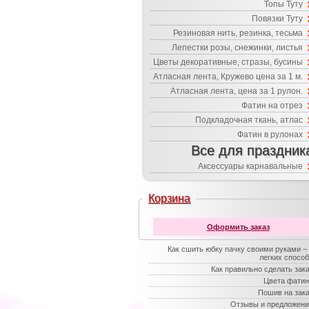
Топы Туту
Повязки Туту
Резиновая нить, резинка, тесьма
Лепестки розы, снежинки, листья
Цветы декоративные, стразы, бусины
Атласная лента, Кружево цена за 1 м.
Атласная лента, цена за 1 рулон.
Фатин на отрез
Подкладочная ткань, атлас
Фатин в рулонах
Все для праздник
Аксессуары карнавальные
Корзина
Оформить заказ
Как сшить юбку пачку своими руками –
легких спосо
Как правильно сделать зак
Цвета фатин
Пошив на зак
Отзывы и предложени