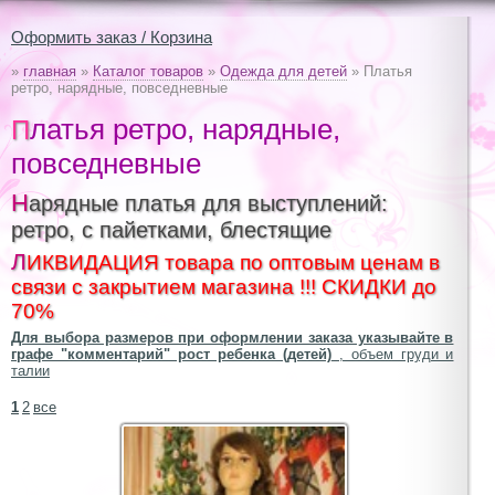
Оформить заказ / Корзина
»
главная
»
Каталог товаров
»
Одежда для детей
» Платья
ретро, нарядные, повседневные
Платья ретро, нарядные,
повседневные
Нарядные платья для выступлений:
ретро, с пайетками, блестящие
ЛИКВИДАЦИЯ товара по оптовым ценам в
связи с закрытием магазина !!! СКИДКИ до
70%
Для выбора размеров при оформлении заказа указывайте в
графе "комментарий" рост ребенка (детей)
, объем груди и
талии
1
2
все