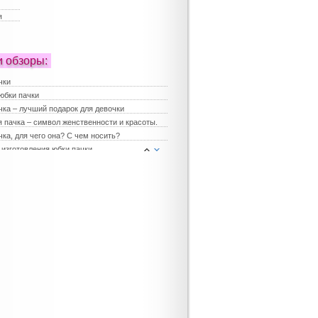
я
и обзоры:
чки
юбки пачки
чка – лучший подарок для девочки
 пачка – символ женственности и красоты.
ка, для чего она? С чем носить?
 изготовления юбки пачки
е платья
платья
ка для девочки
юбки – хит сезона
 юбки пачки – лучший выбор для праздника
 женские
чка в повседневной жизни
чка для девичника
 мода на наряды для девочек
е платья для девочек
 нарядные платья
 нарядная одежда для девочек