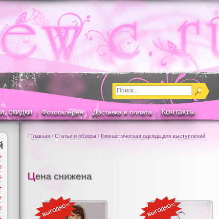
и, скидки
Контакты
Фотогалерея
Доставка и оплата
|
|
|
/
Главная
/
Статьи и обзоры
/
Гимнастическая одежда для выступлений
й
Цена снижена