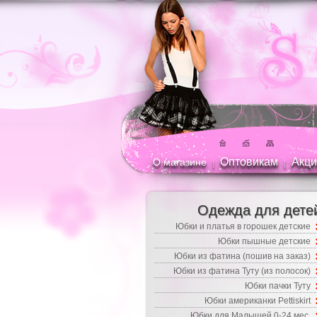
Оптовикам
Акци
О магазине
|
|
Одежда для дете
Юбки и платья в горошек детские
Юбки пышные детские
Юбки из фатина (пошив на заказ)
Юбки из фатина Туту (из полосок)
Юбки пачки Туту
Юбки американки Pettiskirt
Юбки для Малышей 0-24 мес.