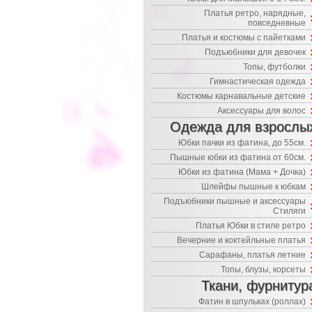
Платья ретро, нарядные,
повседневные
Платья и костюмы с пайетками
Подъюбники для девочек
Топы, футболки
Гимнастическая одежда
Костюмы карнавальные детские
Аксессуары для волос
Одежда для взрослы
Юбки пачки из фатина, до 55см.
Пышные юбки из фатина от 60см.
Юбки из фатина (Мама + Дочка)
Шлейфы пышные к юбкам
Подъюбники пышные и аксессуары
Стиляги
Платья Юбки в стиле ретро
Вечерние и коктейльные платья
Сарафаны, платья летние
Топы, блузы, корсеты
Ткани, фурнитур
Фатин в шпульках (роллах)