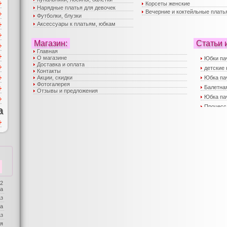
Корсеты женские
Нарядные платья для девочек
Вечерние и коктейльные плать
Футболки, блузки
Аксессуары к платьям, юбкам
Магазин:
Статьи 
Главная
О магазине
Юбки па
Доставка и оплата
детские 
Контакты
Акции, скидки
Юбка па
Фотогалерея
Балетная
Отзывы и предложения
Юбка пач
Процесс
а
Вечерни
Пышные 
юбка пач
Пышные 
Детские
Корсеты
Юбка па
 2
Юбка па
ба
Детская
аз
Нарядны
а
Детские
аз
Детская
я