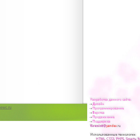
 магазин платьев для девочек
 нарядные платья для девочек
т-магазин праздничных платьев для девочек
латья в стиле стиляг 60-х годов
 одежда для танцев
подъюбники из фатина, сетки
подъюбник для платья в стиле стиляг
ические купальники для девочек
ля гимнастики и танцев для девочки
платья в стиле стиляг
ту из фатина в шпульках
 шпульках (роллах)
ическая одежда для выступлений
для бальных танцев
юбки весна 2013. Макси, пышные и модные
st have весны 2013 юбки. Юбки различных
 сетки
а свадьбу для девочек
ewc.ru
платья для девочек
ьные платья
 платья в греческом стиле
вечерние с рукавом
вечерние платья