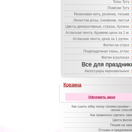
Топы Туту
Повязки Туту
Резиновая нить, резинка, тесьма
Лепестки розы, снежинки, листья
Цветы декоративные, стразы, бусины
Атласная лента, Кружево цена за 1 м.
Атласная лента, цена за 1 рулон.
Фатин на отрез
Подкладочная ткань, атлас
Фатин в рулонах
Все для праздник
Аксессуары карнавальные
Корзина
Оформить заказ
Как сшить юбку пачку своими руками –
легких спосо
Как правильно сделать зак
Цвета фатин
Пошив на зак
Отзывы и предложени