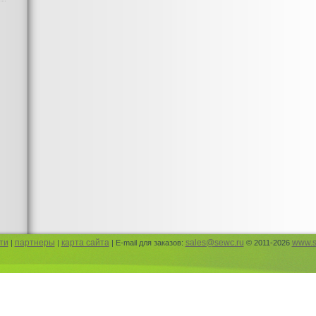
Интернет
Детские
Интерне
Юбки и п
Детская
Пышные 
Пышный 
Гимнаст
Одежда д
Пышные 
Юбка ту
Фатин в
Гимнаст
Одежда 
Модные 
юбки mu
стилей
Юбки из
Платья н
ти
партнеры
карта сайта
sales@sewc.ru
www.s
|
|
| E-mail для заказов:
© 2011-2026
Модные 
Коктейл
Вечерние
Платья 
Модные 