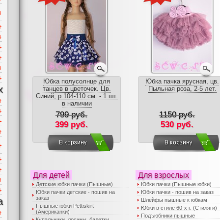
Юбка полусолнце для
Юбка пачка ярусная, цв.
х
танцев в цветочек. Цв.
Пыльная роза, 2-5 лет.
Синий, р.104-110 см. - 1 шт.
в наличии
799 руб.
1150 руб.
399 руб.
530 руб.
Для детей
Для взрослых
Детские юбки пачки (Пышные)
Юбки пачки (Пышные юбки)
Юбки пачки детские - пошив на
Юбки пачки - пошив на заказ
заказ
а
Шлейфы пышные к юбкам
Пышные юбки Pettiskirt
Юбки в стиле 60-х г. (Стиляги)
(Американки)
Подъюбники пышные
Купальники, лосины, балетки