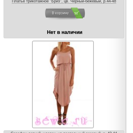
Платье трикотажное "Бриз", цв. Черный-бежевый, р.44-48
Нет в наличии