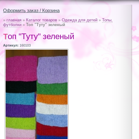
Оформить заказ / Корзина
»
главная
»
Каталог товаров
»
Одежда для детей
»
Топы,
футболки
»
Топ "Туту" зеленый
Топ "Туту" зеленый
Артикул:
160103