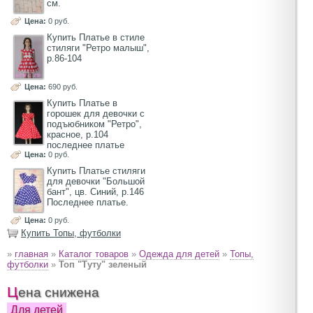
см.
Цена:
0 руб.
Купить Платье в стиле
стиляги "Ретро малыш",
р.86-104
Цена:
690 руб.
Купить Платье в
горошек для девочки с
подъюбником "Ретро",
красное, р.104
последнее платье
Цена:
0 руб.
Купить Платье стиляги
для девочки "Большой
бант", цв. Синий, р.146
Последнее платье.
Цена:
0 руб.
Купить Топы, футболки
»
главная
»
Каталог товаров
»
Одежда для детей
»
Топы,
футболки
»
Топ "Туту" зеленый
Цена снижена
Для детей