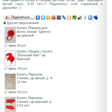
Вам нравится «Юбка в горошек детская, атлас. Цвет: красный в
белый горох, 8-10 лет.»? Поделитесь этой страничкой с
друзьями ;-)
Поделиться…
Другие предложения:
Купить Повязка для
волос тонкая "Цветок",
цв.красный
Цена:
99 руб.
Купить Ободок стиляги
"Большой бант" цв.
Красный
Цена:
290 руб.
Купить Перчатки
стиляги, цв.белый, р. 4-
12 лет.
Цена:
250 руб.
Купить Перчатки
стиляги, цв.красный, р.
4-12 лет.