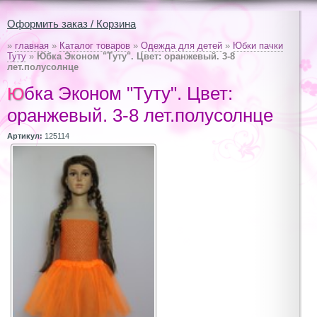
Оформить заказ / Корзина
»
главная
»
Каталог товаров
»
Одежда для детей
»
Юбки пачки
Туту
»
Юбка Эконом "Туту". Цвет: оранжевый. 3-8
лет.полусолнце
Юбка Эконом "Туту". Цвет:
оранжевый. 3-8 лет.полусолнце
Артикул:
125114