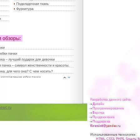
Подкладочная ткань
Фурнитура
я
и обзоры:
чки
юбки пачки
чка – лучший подарок для девочки
 пачка – символ женственности и красоты.
ка, для чего она? С чем носить?
 изготовления юбки пачки
е платья
платья
ка для девочки
юбки – хит сезона
 юбки пачки – лучший выбор для праздника
ewc.ru
 женские
чка в повседневной жизни
чка для девичника
 мода на наряды для девочек
е платья для девочек