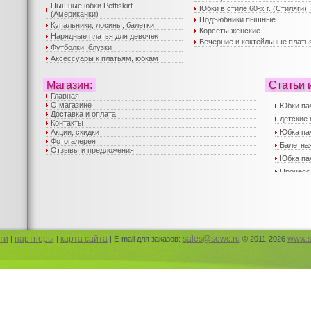
Пышные юбки Pettiskirt
Юбки в стиле 60-х г. (Стиляги)
(Американки)
Подъюбники пышные
Купальники, лосины, балетки
Корсеты женские
Нарядные платья для девочек
Вечерние и коктейльные плать
Футболки, блузки
Аксессуары к платьям, юбкам
Магазин:
Статьи 
Главная
О магазине
Юбки па
Доставка и оплата
детские 
Контакты
Акции, скидки
Юбка па
Фотогалерея
Балетная
Отзывы и предложения
Юбка пач
Процесс
Вечерни
Пышные 
юбка пач
Пышные 
Детские
ти
партнеры
карта сайта
sales@sewc.ru
www.s
|
|
| E-mail для заказов:
© 2011-2026
Корсеты
Юбка па
Юбка па
Детская
Нарядны