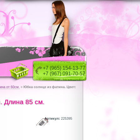
+7 (965) 154-13-77
+7 (967) 091-70-57
на от 60см.
»
Юбка солнце из фатина. Цвет:
. Длина 85 см.
Артикул:
225395