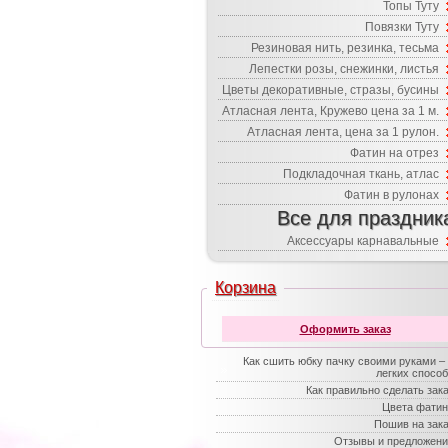
Топы Туту
Повязки Туту
Резиновая нить, резинка, тесьма
Лепестки розы, снежинки, листья
Цветы декоративные, стразы, бусины
Атласная лента, Кружево цена за 1 м.
Атласная лента, цена за 1 рулон.
Фатин на отрез
Подкладочная ткань, атлас
Фатин в рулонах
Все для праздник
Аксессуары карнавальные
Корзина
Оформить заказ
Как сшить юбку пачку своими руками –
легких спосо
Как правильно сделать зак
Цвета фатин
Пошив на зак
Отзывы и предложени