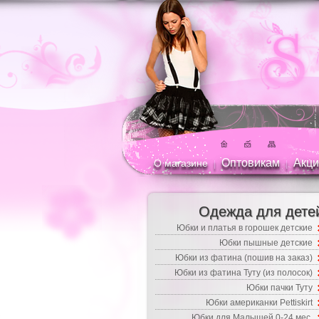
Оптовикам
Акци
О магазине
|
|
Одежда для дете
Юбки и платья в горошек детские
Юбки пышные детские
Юбки из фатина (пошив на заказ)
Юбки из фатина Туту (из полосок)
Юбки пачки Туту
Юбки американки Pettiskirt
Юбки для Малышей 0-24 мес.