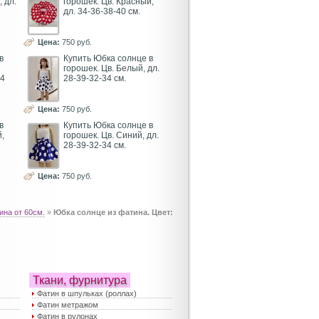
 дл.
горошек. Цв. Красный,
дл. 34-36-38-40 см.
Цена:
750 руб.
в
Купить Юбка солнце в
горошек. Цв. Белый, дл.
34
28-39-32-34 см.
Цена:
750 руб.
в
Купить Юбка солнце в
,
горошек. Цв. Синий, дл.
28-39-32-34 см.
Цена:
750 руб.
на от 60см.
»
Юбка солнце из фатина. Цвет:
Ткани, фурнитура
Фатин в шпульках (роллах)
Фатин метражом
Фатин в рулонах