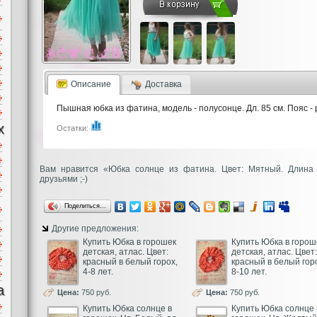
Описание
Доставка
Пышная юбка из фатина, модель - полусонце. Дл. 85 см. Пояс - 
х
Остатки:
Вам нравится «Юбка солнце из фатина. Цвет: Мятный. Длина 
друзьями ;-)
Поделиться…
Другие предложения:
Купить Юбка в горошек
Купить Юбка в горош
детская, атлас. Цвет:
детская, атлас. Цвет:
красный в белый горох,
красный в белый гор
4-8 лет.
8-10 лет.
а
Цена:
750 руб.
Цена:
750 руб.
Купить Юбка солнце в
Купить Юбка солнце 