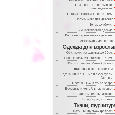
Платья ретро, нарядные,
повседневные
Платья и костюмы с пайетками
Подъюбники для девочек
Топы, футболки
Гимнастическая одежда
Костюмы карнавальные детские
Аксессуары для волос
Одежда для взрослы
Юбки пачки из фатина, до 55см.
Пышные юбки из фатина от 60см.
Юбки из фатина (Мама + Дочка)
Шлейфы пышные к юбкам
Подъюбники пышные и аксессуары
Стиляги
Платья Юбки в стиле ретро
Вечерние и коктейльные платья
Сарафаны, платья летние
Топы, блузы, корсеты
Ткани, фурнитур
Фатин в шпульках (роллах)