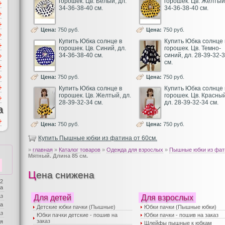
горошек. Цв. Белый, дл.
горошек. Цв. Желтый,
34-36-38-40 см.
34-36-38-40 см.
Цена:
750 руб.
Цена:
750 руб.
Купить Юбка солнце в
Купить Юбка солнце 
горошек. Цв. Синий, дл.
горошек. Цв. Темно-
34-36-38-40 см.
синий, дл. 28-39-32-
см.
Цена:
750 руб.
Цена:
750 руб.
Купить Юбка солнце в
Купить Юбка солнце 
горошек. Цв. Желтый, дл.
горошек. Цв. Красный
28-39-32-34 см.
дл. 28-39-32-34 см.
а
Цена:
750 руб.
Цена:
750 руб.
Купить Пышные юбки из фатина от 60см.
»
главная
»
Каталог товаров
»
Одежда для взрослых
»
Пышные юбки из фати
Мятный. Длина 85 см.
Цена снижена
 2
ба
аз
Для детей
Для взрослых
а
Детские юбки пачки (Пышные)
Юбки пачки (Пышные юбки)
аз
Юбки пачки детские - пошив на
Юбки пачки - пошив на заказ
заказ
я
Шлейфы пышные к юбкам