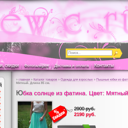
и, скидки
Контакты
Фотогалерея
Доставка и оплата
|
|
|
»
главная
»
Каталог товаров
»
Одежда для взрослых
»
Пышные юбки из фати
Мятный. Длина 85 см.
й
Ю
бка солнце из фатина. Цвет: Мятный
2900 руб.
2190
руб.
RUB